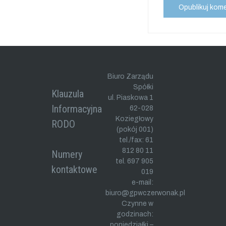
Biuro Zarządu
Spółki
Klauzula
ul. Piaskowa 1
Informacyjna
62-028
Koziegłowy
RODO
(pokój 001)
tel./fax: 61
812 80 11
Numery
tel. 697 905
kontaktowe
019
e-mail:
biuro@gpwczerwonak.pl
Czynne w
godzinach:
poniedziałki –