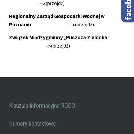
–>(
przejdź
)
Regionalny Zarząd Gospodarki Wodnej w
Poznaniu
–>(
przejdź
)
Związek Międzygminny „Puszcza Zielonka”
–>(
przejdź
)
Klauzula Informacyjna RODO
Numery kontaktowe