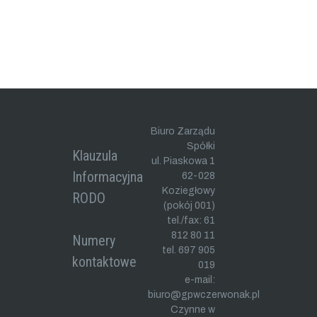
Biuro Zarządu
Spółki
Klauzula
ul. Piaskowa 1
Informacyjna
62-028
Koziegłowy
RODO
(pokój 001)
tel./fax: 61
812 80 11
Numery
tel. 697 905
kontaktowe
019
e-mail:
biuro@gpwczerwonak.pl
Czynne w