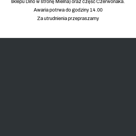
sklepu Dino w stronę Mielna) oraz część Czerwonaka.
Awaria potrwa do godziny 14.00
Za utrudnienia przepraszamy