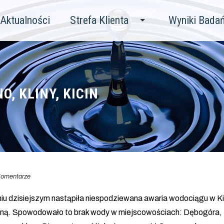
Aktualności
Strefa Klienta
Wyniki Bada
, KLINY, KICIN
omentarze
niu dzisiejszym nastąpiła niespodziewana awaria wodociągu w 
ną. Spowodowało to brak wody w miejscowościach: Dębogóra, Mie