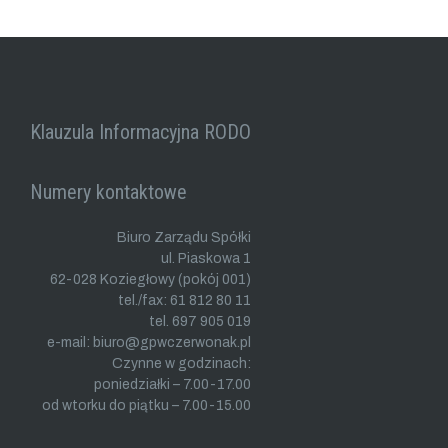
Klauzula Informacyjna RODO
Numery kontaktowe
Biuro Zarządu Spółki
ul. Piaskowa 1
62-028 Koziegłowy (pokój 001)
tel./fax: 61 812 80 11
tel. 697 905 019
e-mail: biuro@gpwczerwonak.pl
Czynne w godzinach:
poniedziałki – 7.00-17.00
od wtorku do piątku – 7.00-15.00