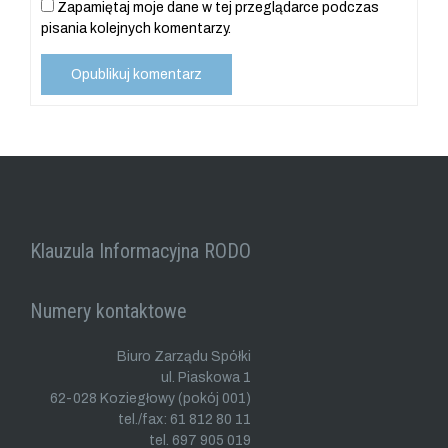
Zapamiętaj moje dane w tej przeglądarce podczas
pisania kolejnych komentarzy.
Klauzula Informacyjna RODO
Numery kontaktowe
Biuro Zarządu Spółki
ul. Piaskowa 1
62-028 Koziegłowy (pokój 001)
tel./fax: 61 812 80 11
tel. 697 905 019