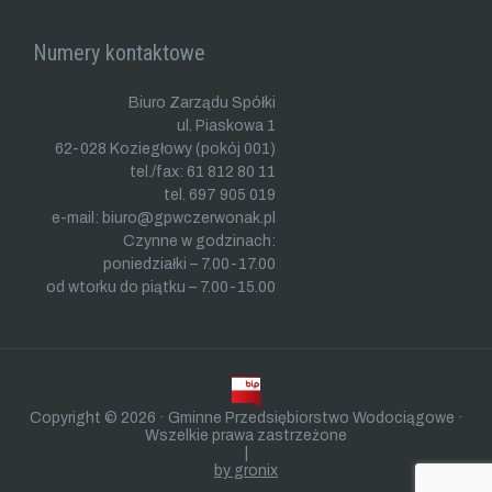
Numery kontaktowe
Biuro Zarządu Spółki
ul. Piaskowa 1
62-028 Koziegłowy (pokój 001)
tel./fax: 61 812 80 11
tel. 697 905 019
e-mail: biuro@gpwczerwonak.pl
Czynne w godzinach:
poniedziałki – 7.00-17.00
od wtorku do piątku – 7.00-15.00
Copyright © 2026 · Gminne Przedsiębiorstwo Wodociągowe ·
Wszelkie prawa zastrzeżone
|
by gronix