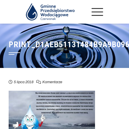
PRINT_D1AEB51131484B9A9B09
5 lipca 2018
Komentarze