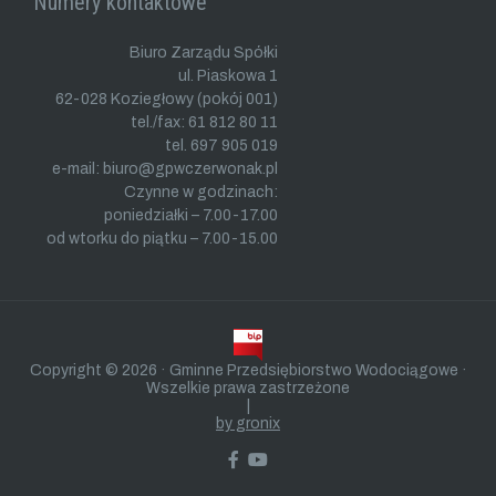
Numery kontaktowe
Biuro Zarządu Spółki
ul. Piaskowa 1
62-028 Koziegłowy (pokój 001)
tel./fax: 61 812 80 11
tel. 697 905 019
e-mail: biuro@gpwczerwonak.pl
Czynne w godzinach:
poniedziałki – 7.00-17.00
od wtorku do piątku – 7.00-15.00
Copyright © 2026 · Gminne Przedsiębiorstwo Wodociągowe ·
Wszelkie prawa zastrzeżone
|
by gronix