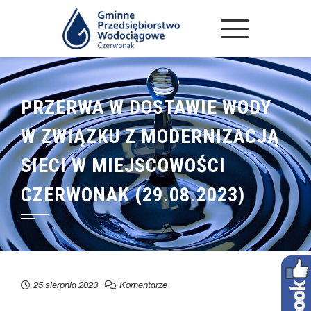
PRZERWA W DOSTAWIE WODY
W ZWIĄZKU Z MODERNIZACJĄ
SIECI W MIEJSCOWOŚCI
CZERWONAK (29.08.2023)
25 sierpnia 2023
Komentarze