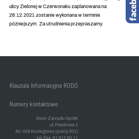
ulicy Zielonej w Czerwonaku zaplanowana na
28.12.2021 zostanie wykonana w terminie
późniejszym. Za utrudnienia przepraszamy.
Klauzula Informacyjna RODO
Numery kontaktowe
Biuro Zarządu Spółki
ul. Piaskowa 1
62-028 Koziegłowy (pokój 001)
tel./fax: 61 812 80 11