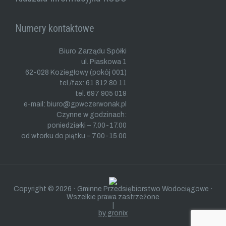
Numery kontaktowe
Biuro Zarządu Spółki
ul. Piaskowa 1
62-028 Koziegłowy (pokój 001)
tel./fax: 61 812 80 11
tel. 697 905 019
e-mail: biuro@gpwczerwonak.pl
Czynne w godzinach:
poniedziałki – 7.00-17.00
od wtorku do piątku – 7.00-15.00
Copyright © 2026 · Gminne Przedsiębiorstwo Wodociągowe ·
Wszelkie prawa zastrzeżone
|
by gronix