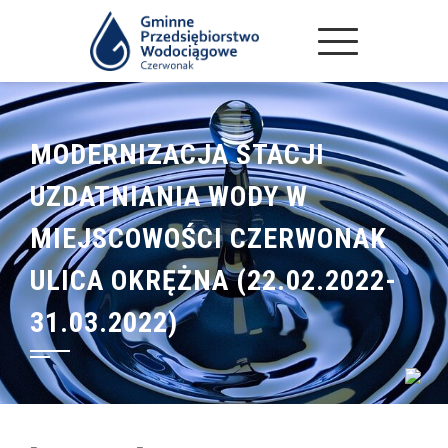
MODERNIZACJA STACJI
UZDATNIANIA WODY W
MIEJSCOWOŚCI CZERWONAK
ULICA OKRĘŻNA (22.02.2022-
31.03.2022)