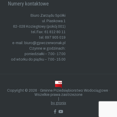
Numery kontaktowe
Biuro Zarządu Spółki
ul. Piaskowa 1
62-028 Koziegłowy (pokój 001)
tel./fax: 61 812 80 11
tel. 697 905 019
e-mail: biuro@gpwczerwonak.pl
Czynne w godzinach:
poniedziałki – 7.00-17.00
od wtorku do piątku – 7.00-15.00
Copyright © 2026 · Gminne Przedsiębiorstwo Wodociągowe ·
Wszelkie prawa zastrzeżone
|
by gronix