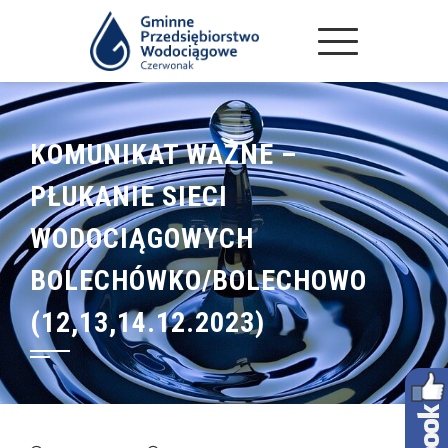
KOMUNIKAT WAŻNE –
PŁUKANIE SIECI
WODOCIĄGOWYCH
BOLECHÓWKO/BOLECHOWO
(12,13,14.12.2023)