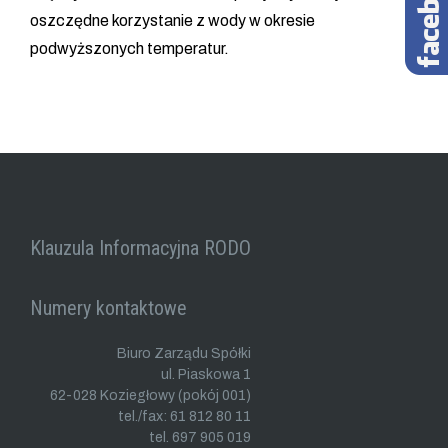
oszczędne korzystanie z wody w okresie
podwyższonych temperatur.
Klauzula Informacyjna RODO
Numery kontaktowe
Biuro Zarządu Spółki
ul. Piaskowa 1
62-028 Koziegłowy (pokój 001)
tel./fax: 61 812 80 11
tel. 697 905 019