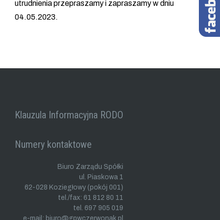
utrudnienia przepraszamy i zapraszamy w dniu
04.05.2023.
Klauzula Informacyjna RODO
Numery kontaktowe
Biuro Zarządu Spółki
ul. Piaskowa 1
62-028 Koziegłowy (pokój 001)
tel./fax: 61 812 80 11
tel. 697 905 019
e-mail: biuro@gpwczerwonak.pl