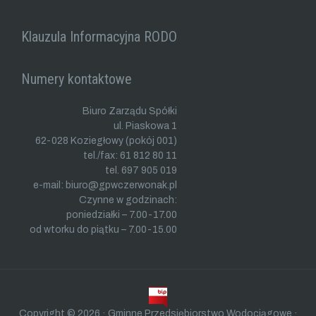
Klauzula Informacyjna RODO
Numery kontaktowe
Biuro Zarządu Spółki
ul. Piaskowa 1
62-028 Koziegłowy (pokój 001)
tel./fax: 61 812 80 11
tel. 697 905 019
e-mail: biuro@gpwczerwonak.pl
Czynne w godzinach:
poniedziałki – 7.00-17.00
od wtorku do piątku – 7.00-15.00
Copyright © 2026 · Gminne Przedsiębiorstwo Wodociągowe ·